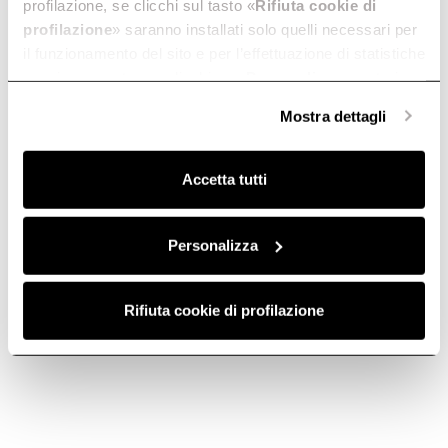
profilazione, se clicchi sul tasto «
Rifiuta cookie di
profilazione
» saranno installati solo quelli necessari per
il funzionamento del sito e per l’effettuazione di statistiche
anonime, mentre se clicchi su «
Personalizza
», potrai
selezionare in modo granulare i cookie raggruppati per
Mostra dettagli
finalità omogenee.
Contact us
Find a reseller
Clicca qui
per visualizzare la cookie policy.
Accetta tutti
Subscribe to
Personalizza
Subscribe now
the newsletter
Rifiuta cookie di profilazione
Elica World
Corporate
Careers
Products
Fondazione Ermanno Casoli