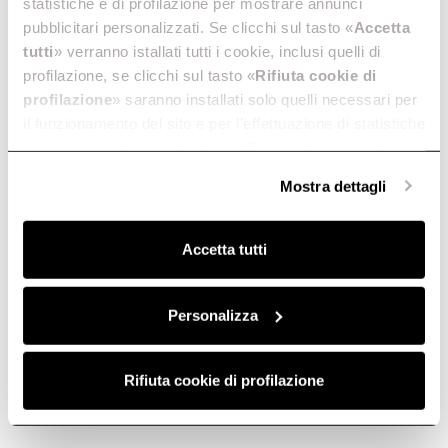
statistiche e di profilazione per mostrare annunci
pubblicitari personalizzati. Se clicchi sul tasto «
Accetta
tutti
» verranno istallati tutti i cookie, inclusi quelli di
profilazione, se clicchi sul tasto «
Rifiuta cookie di
profilazione
» saranno installati solo quelli necessari per
il funzionamento del sito e per l’effettuazione di statistiche
anonime, mentre se clicchi su «
Personalizza
», potrai
selezionare in modo granulare i cookie raggruppati per
Mostra dettagli
finalità omogenee.
Clicca qui
per visualizzare la cookie policy.
Accetta tutti
Personalizza
Rifiuta cookie di profilazione