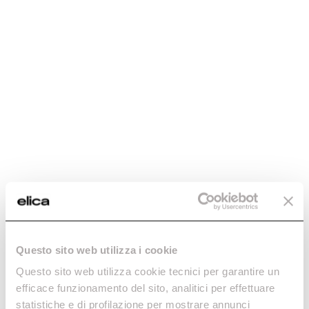
Tamaño
Color
52
Acero inoxidable
Datos generales
PESO (KG)
12,65
PESO
27,89lb
ACABADO
Acero inoxidable
TAMAÑO (CM)
Questo sito web utilizza i cookie
52
Questo sito web utilizza cookie tecnici per garantire un
DISTANCIA MÍNIMA DEL MUEBLE (EN ALTURA) PLACA DE
efficace funzionamento del sito, analitici per effettuare
INDUCCIÓN/RADIANTE
statistiche e di profilazione per mostrare annunci
24cm