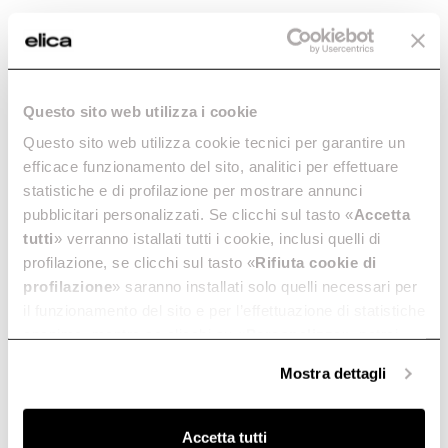
Ikona Maxxi Pure
Testo usp breve lorem ipsum sit amet
Questo sito web utilizza i cookie
Questo sito web utilizza cookie tecnici per garantire un
efficace funzionamento del sito, analitici per effettuare
statistiche e di profilazione per mostrare annunci
pubblicitari personalizzati. Se clicchi sul tasto «
Accetta
tutti
» verranno istallati tutti i cookie, inclusi quelli di
profilazione, se clicchi sul tasto «
Rifiuta cookie di
profilazione
» saranno installati solo quelli necessari per
il funzionamento del sito e per l’effettuazione di statistiche
anonime, mentre se clicchi su «
Personalizza
», potrai
selezionare in modo granulare i cookie raggruppati per
Mostra dettagli
finalità omogenee.
Clicca qui
per visualizzare la cookie policy.
Accetta tutti