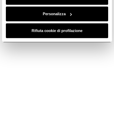
Personalizza
Ikona Maxxi Pure
Rifiuta cookie di profilazione
Testo usp breve lorem ipsum sit amet
Download cataloghi e listini
The Square
Elica Magazine
¿Necesita ayuda?