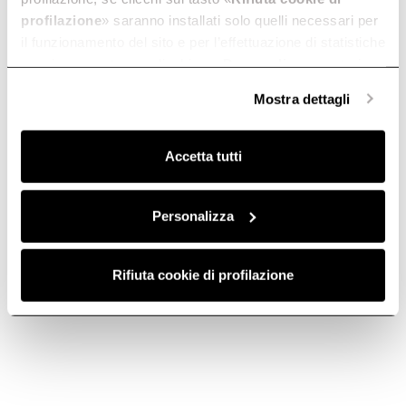
profilazione
» saranno installati solo quelli necessari per
il funzionamento del sito e per l’effettuazione di statistiche
anonime, mentre se clicchi su «
Personalizza
», potrai
selezionare in modo granulare i cookie raggruppati per
Ikona Maxxi Pure
Mostra dettagli
finalità omogenee.
Testo usp breve lorem ipsum sit amet
Clicca qui
per visualizzare la cookie policy.
Accetta tutti
Download cataloghi e listini
Personalizza
Rifiuta cookie di profilazione
The Square
Elica Magazine
Potřebujete pomoc?