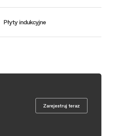
Płyty indukcyjne
ov
 i
Zarejestruj teraz
Zarejestruj teraz
Zarejestruj teraz