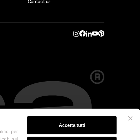
Contact us
Accetta tutti
itici per
icchi sul