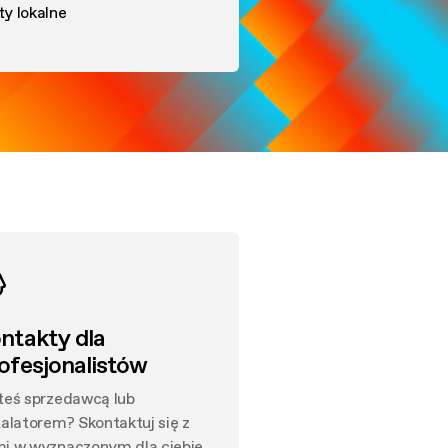
y lokalne
ntakty dla
ofesjonalistów
teś sprzedawcą lub
talatorem? Skontaktuj się z
i w wyznaczonym dla ciebie