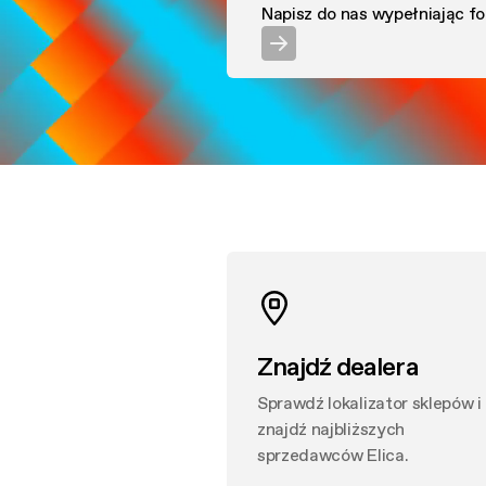
Konser
Napisz do nas wypełniając fo
Rejest
Funkcje gotowania
FAQ
Poradn
Konser
FAQ
Znajdź dealera
Sprawdź lokalizator sklepów i
znajdź najbliższych
sprzedawców Elica.