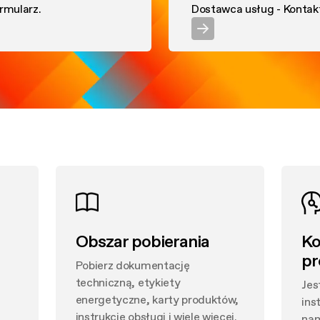
wacja i czyszczenie
rmularz.
Dostawca usług - Kontakt
racja produktu
ik
wacja i czyszczenie
Obszar pobierania
Ko
pr
Pobierz dokumentację
techniczną, etykiety
Jes
energetyczne, karty produktów,
ins
instrukcje obsługi i wiele więcej.
nam