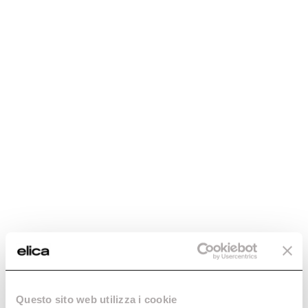
Generic Data
WEIGHT (KG)
15,1
FINISHING
Stainless Steel + Glass
DIMENSIONS (CM)
90
ENERGY CLASS
A
MINIMUM DISTANCE FROM WALL UNIT INDUCTION/RADIANT
HOB
Questo sito web utilizza i cookie