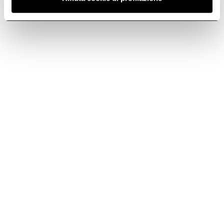
Size
Color
90
Stainless steel
REEF A IX/A/90
PRF0150288
Go to Downloads
Download the technical sheet Reef
Download PDF