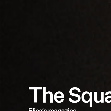
The Squ
Elica’s magazine.