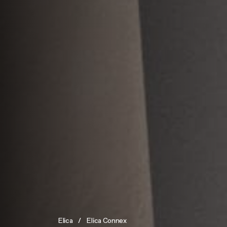
Elica
Elica Connex