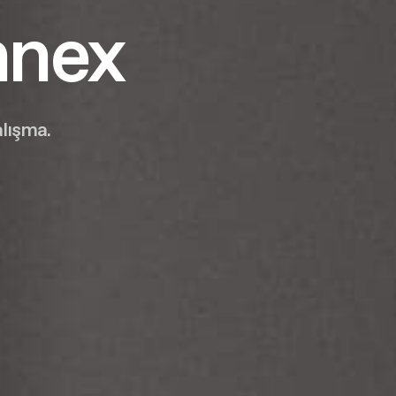
nnex
lışma.