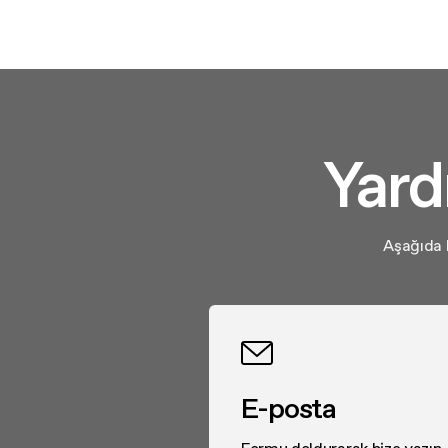
Yard
Aşağıda b
E-posta