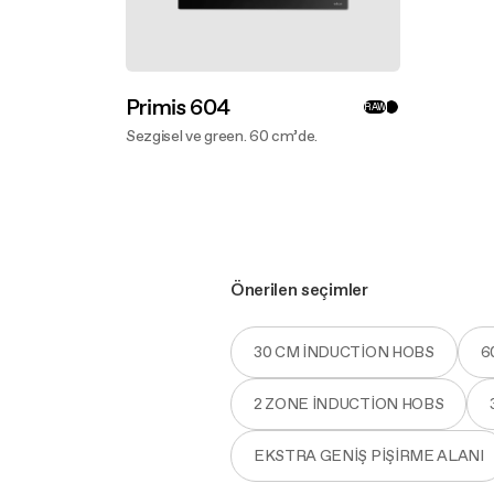
Primis 604
RAW
Sezgisel ve green. 60 cm’de.
Daha fazlasını keşfet
Önerilen seçimler
30 CM INDUCTION HOBS
6
2 ZONE INDUCTION HOBS
EKSTRA GENIŞ PIŞIRME ALANI