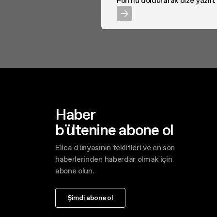
Formu doldurarak bize yazın.
Haber
bültenine abone ol
Elica dünyasının teklifleri ve en son
haberlerinden haberdar olmak için
abone olun.
Şimdi abone ol