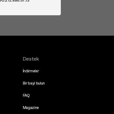
90.212.886.57.13
Destek
İndirmeler
Bir bayi bulun
FAQ
Magazine