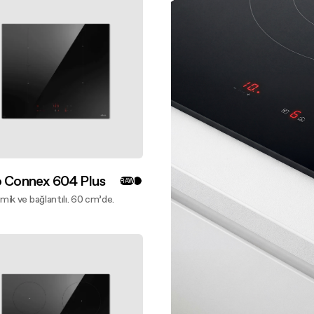
ılavuzları
ve temizleme
o Connex 604 Plus
RAW
ik ve bağlantılı. 60 cm’de.
azlasını keşfet