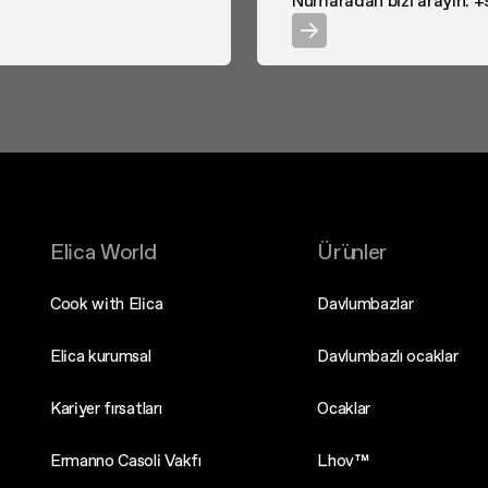
Numaradan bizi arayın. +
Elica World
Ürünler
Cook with Elica
Davlumbazlar
Elica kurumsal
Davlumbazlı ocaklar
Kariyer fırsatları
Ocaklar
Ermanno Casoli Vakfı
Lhov™