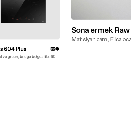
Sona ermek Raw
Mat siyah cam, Elica ocak
Daha fazlasını keşfet
s 604 Plus
RAW
l ve green, bridge bölgesi ile. 60
azlasını keşfet