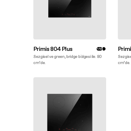
Primis 804 Plus
Primi
RAW
Sezgisel ve green, bridge bölgesi ile. 80
Sezgise
cm’de.
cm’de.
Daha fazlasını keşfet
Daha f