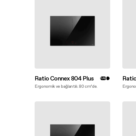
Asılı
Seçim k
Design awarded
SSS
Bakım 
Ekstra geniş pişirme alanı
SSS
Ratio Connex 804 Plus
Rati
RAW
Ergonomik ve bağlantılı. 80 cm’de.
Ergonom
Daha fazlasını keşfet
Daha f