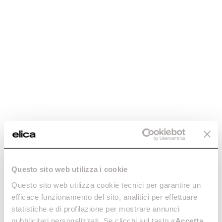
Technical Specifications
Size
Color
36
black
Generic Data
WEIGHT
72,09lb
Questo sito web utilizza i cookie
FINISHING
Questo sito web utilizza cookie tecnici per garantire un
Black Antiscratch Glass
efficace funzionamento del sito, analitici per effettuare
DIMENSIONS (INCH)
statistiche e di profilazione per mostrare annunci
36 1/16" x 22 9/16" x 10 3/16"
pubblicitari personalizzati. Se clicchi sul tasto «
Accetta