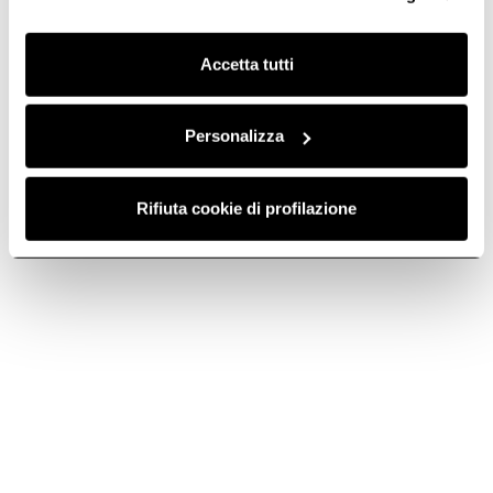
finalità omogenee.
Clicca qui
per visualizzare la cookie policy.
Accetta tutti
Compare
models
Personalizza
Rifiuta cookie di profilazione
Show only differences
EBF52SS1
Selected product
Dimensions (inch)
23 3/8" x 22 5/16" x 34 13/16"
Lighting
Premium LED Lighting
Electrical
120 V/60 Hz