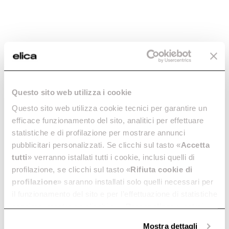
Downloads
Questo sito web utilizza i cookie
Questo sito web utilizza cookie tecnici per garantire un
efficace funzionamento del sito, analitici per effettuare
Size
Color
24
Stainless steel
statistiche e di profilazione per mostrare annunci
pubblicitari personalizzati. Se clicchi sul tasto «
Accetta
tutti
» verranno istallati tutti i cookie, inclusi quelli di
profilazione, se clicchi sul tasto «
Rifiuta cookie di
EBF52SS1 SS/BEV&WINE/FRENCH DOOR
profilazione
» saranno installati solo quelli necessari per
EBF52SS1
il funzionamento del sito e per l’effettuazione di statistiche
Go to Downloads
anonime, mentre se clicchi su «
Personalizza
», potrai
selezionare in modo granulare i cookie raggruppati per
Mostra dettagli