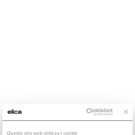
Questo sito web utilizza i cookie