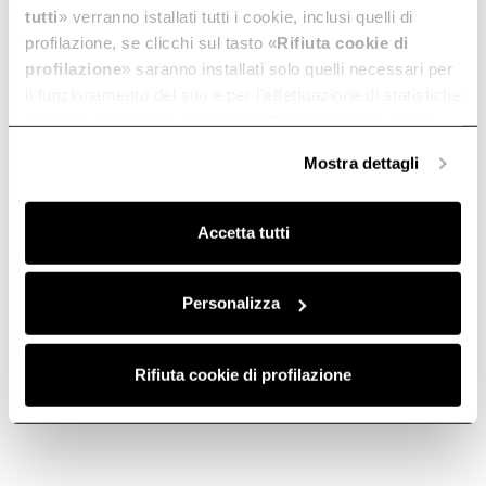
tutti
» verranno istallati tutti i cookie, inclusi quelli di
a visceral
profilazione, se clicchi sul tasto «
Rifiuta cookie di
connection
profilazione
» saranno installati solo quelli necessari per
il funzionamento del sito e per l’effettuazione di statistiche
anonime, mentre se clicchi su «
Personalizza
», potrai
selezionare in modo granulare i cookie raggruppati per
Mostra dettagli
with the
finalità omogenee.
Clicca qui
per visualizzare la cookie policy.
world of art.
Accetta tutti
It's a passion passed down to us from our
founder, Ermanno Casoli.
Personalizza
Rifiuta cookie di profilazione