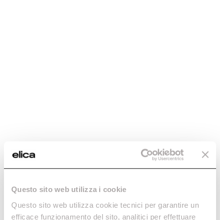
Como elegir la placa de cocción por
inducción con campana integrada
Descubramos juntos cómo funciona una placa de inducción con
campana integrada y cuáles son los elementos a tener en cuenta
para su elección.
Questo sito web utilizza i cookie
Questo sito web utilizza cookie tecnici per garantire un
efficace funzionamento del sito, analitici per effettuare