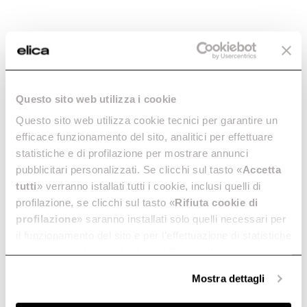
Questo sito web utilizza i cookie
Questo sito web utilizza cookie tecnici per garantire un
efficace funzionamento del sito, analitici per effettuare
statistiche e di profilazione per mostrare annunci
Lhov. The Shape of
pubblicitari personalizzati. Se clicchi sul tasto «
Accetta
Extraordinary.
tutti
» verranno istallati tutti i cookie, inclusi quelli di
profilazione, se clicchi sul tasto «
Rifiuta cookie di
profilazione
» saranno installati solo quelli necessari per
¿El electrodoméstico que faltaba? Ya está aquí.
il funzionamento del sito e per l’effettuazione di statistiche
Horno, placa de cocción, campana extractora: por fin
anonime, mentre se clicchi su «
Personalizza
», potrai
juntos, para revolucionar el cocinado. Usted lo crea y
él lo ejecuta, como nunca.
selezionare in modo granulare i cookie raggruppati per
Mostra dettagli
finalità omogenee.
Clicca qui
per visualizzare la cookie policy.