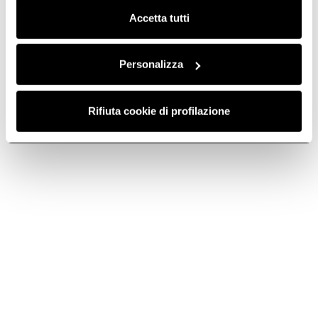
Accetta tutti
Personalizza
Sweet
Interstellar
Mémoire du passé,
Le ciel en cuisine.
Rifiuta cookie di profilazione
performance du futur.
En savoir plus
En savoir plus
Èdith
Pix
Hotte ou lustre ? Les deux.
Design et aspiration au cube.