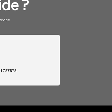
ide ?
ervice
11 787878