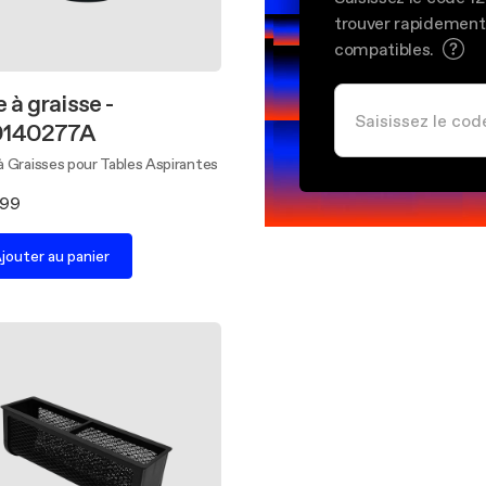
trouver rapidement
compatibles.
e à graisse -
0140277A
 à Graisses pour Tables Aspirantes
,99
jouter au panier