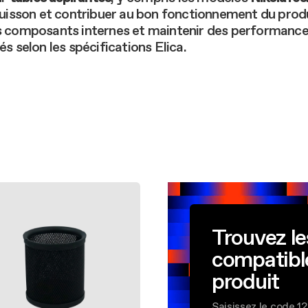
n des filtres : comment faire
Kit Étagère
 cuisson et contribuer au bon fonctionnement du produi
origine : pourquoi les choisir
les composants internes et maintenir des performanc
Kit de première installatio
selon les spécifications Elica.
Voir Tout
Trouvez le
compatibl
produit
Saisissez le code 1