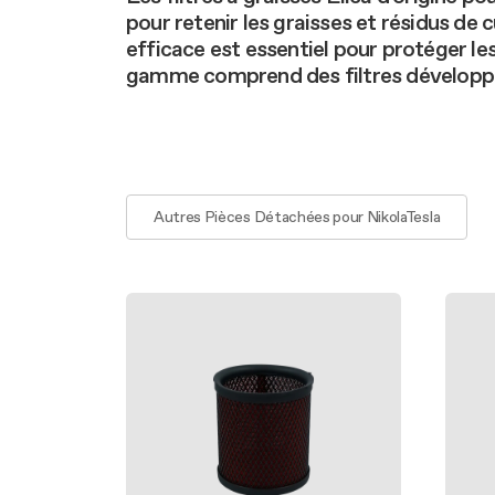
Entretie
Filtres
Prix Design Award
pour retenir les graisses et résidus de
Filtres
Pièces d'
efficace est essentiel pour protéger 
Cuisson extra-large
gamme comprend des filtres développés 
Autres Pièces Détachées pour NikolaTesla