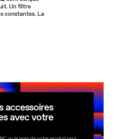
t. Un filtre
es constantes. La
n
s accessoires
es avec votre
2NC ou le nom de votre produit pour