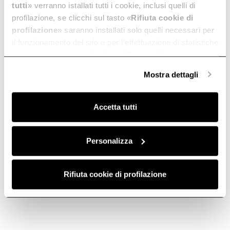
tutti
» verranno istallati tutti i cookie, inclusi quelli di
profilazione, se clicchi sul tasto «
Rifiuta cookie di
profilazione
» saranno installati solo quelli necessari per
il funzionamento del sito e per l’effettuazione di statistiche
anonime, mentre se clicchi su «
Personalizza
», potrai
selezionare in modo granulare i cookie raggruppati per
Mostra dettagli
finalità omogenee.
Clicca qui
per visualizzare la cookie policy.
Accetta tutti
Personalizza
Rifiuta cookie di profilazione