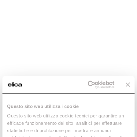
Aspirantes Ø 150
Aspirantes Ø 150
€ 26,39
€ 26,39
Ajouter au panier
Ajouter au panier
Coude Rectangulaire
Coude Rectangulaire
Questo sito web utilizza i cookie
Horizontal - cod.
Vertical - cod. 1053S
Questo sito web utilizza cookie tecnici per garantire un
1053R
Conduits pour Hottes
efficace funzionamento del sito, analitici per effettuare
Aspirantes Ø 150
statistiche e di profilazione per mostrare annunci
Conduits pour Hottes
Aspirantes Ø 150