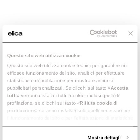
Entretien et nettoyage
Saisissez le code 12NC ou le nom de votre produit pour
trouver rapidement les accessoires et pièces
FAQ
détachées compatibles.
Questo sito web utilizza i cookie
Questo sito web utilizza cookie tecnici per garantire un
efficace funzionamento del sito, analitici per effettuare
statistiche e di profilazione per mostrare annunci
pubblicitari personalizzati. Se clicchi sul tasto «
Accetta
tutti
» verranno istallati tutti i cookie, inclusi quelli di
profilazione, se clicchi sul tasto «
Rifiuta cookie di
profilazione
» saranno installati solo quelli necessari per
il funzionamento del sito e per l’effettuazione di statistiche
anonime, mentre se clicchi su «
Personalizza
», potrai
selezionare in modo granulare i cookie raggruppati per
Mostra dettagli