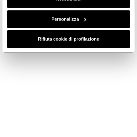
Do you need help?
Personalizza
Contact us using your preferred method.
Rifiuta cookie di profilazione
Contact us
Find a reseller
Subscribe to
Subscribe now
the newsletter
Elica World