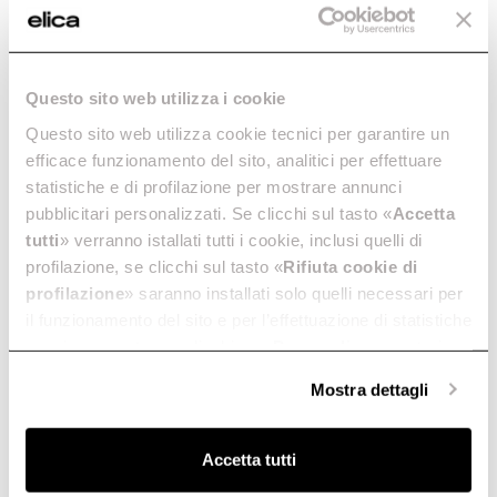
Questo sito web utilizza i cookie
Questo sito web utilizza cookie tecnici per garantire un
efficace funzionamento del sito, analitici per effettuare
statistiche e di profilazione per mostrare annunci
pubblicitari personalizzati. Se clicchi sul tasto «
Accetta
tutti
» verranno istallati tutti i cookie, inclusi quelli di
profilazione, se clicchi sul tasto «
Rifiuta cookie di
profilazione
» saranno installati solo quelli necessari per
il funzionamento del sito e per l’effettuazione di statistiche
anonime, mentre se clicchi su «
Personalizza
», potrai
selezionare in modo granulare i cookie raggruppati per
Mostra dettagli
finalità omogenee.
Clicca qui
per visualizzare la cookie policy.
Accetta tutti