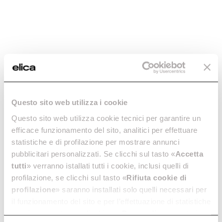
TT 26
Contemporary stainless steel finish.
Discover more
Questo sito web utilizza i cookie
Questo sito web utilizza cookie tecnici per garantire un
efficace funzionamento del sito, analitici per effettuare
statistiche e di profilazione per mostrare annunci
pubblicitari personalizzati. Se clicchi sul tasto «
Accetta
tutti
» verranno istallati tutti i cookie, inclusi quelli di
profilazione, se clicchi sul tasto «
Rifiuta cookie di
profilazione
» saranno installati solo quelli necessari per
TT 26
il funzionamento del sito e per l’effettuazione di statistiche
Contemporary stainless steel
anonime, mentre se clicchi su «
Personalizza
», potrai
finish.