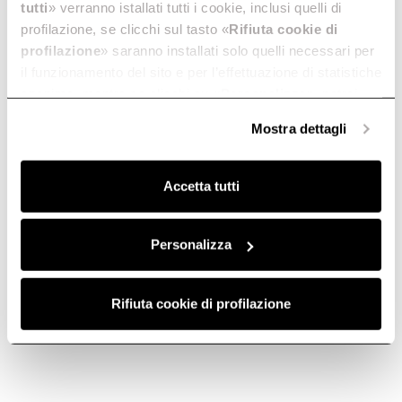
tutti
» verranno istallati tutti i cookie, inclusi quelli di
¿Necesita ayuda?
profilazione, se clicchi sul tasto «
Rifiuta cookie di
profilazione
» saranno installati solo quelli necessari per
il funzionamento del sito e per l’effettuazione di statistiche
Elije a continuación cómo ponerse en contacto con nosotros o
anonime, mentre se clicchi su «
Personalizza
», potrai
visite el área de servicio
selezionare in modo granulare i cookie raggruppati per
Mostra dettagli
finalità omogenee.
Clicca qui
per visualizzare la cookie policy.
Accetta tutti
Correo electrónico
Teléfono
Personalizza
Rifiuta cookie di profilazione
Inscríbete al
Inscríbete ahora
boletín de noticias