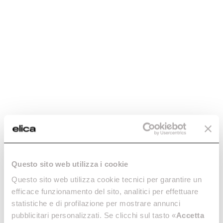
Mantenimiento y limpieza
Introduce el código 12NC o el nombre de tu producto
Tipo de usuario
para encontrar rápidamente los accesorios y repuestos
Preguntas frecuentes
compatibles.
Selecciona
Tras haber leído la política de privacidad en virtud de los art. 13 y/o 14 del
Reglamento UE 2016/679.
Lea la política de privacidad.
Autorizo el envío, mediante correo electrónico, comunicaciones de carácter
comercial en relación con ofertas, descuentos, promociones y novedades
sobre los productos y/o servicios de la Sociedad, utilizando medios de
contacto automatizados o telefónicos.
Autorizo el análisis de los intereses recopilados combinando los Datos que
he concedido, relativos a mis hábitos e interacciones con Elica, para el envío
de comunicaciones comerciales personalizadas, utilizando medios de
contacto automatizados o telefónicos.
Questo sito web utilizza i cookie
Inscríbete ahora
Questo sito web utilizza cookie tecnici per garantire un
efficace funzionamento del sito, analitici per effettuare
statistiche e di profilazione per mostrare annunci
This site is protected by ReCaptcha and the Google
Privacy Policy
and
Terms of
Service
apply.
pubblicitari personalizzati. Se clicchi sul tasto «
Accetta