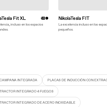
aTesla Fit XL
NikolaTesla FIT
RAW
lencia, incluso en los espacios
La excelencia incluso en los espa
andes.
pequeños.
bre más
Descubre más
N CAMPANA INTEGRADA
PLACAS DE INDUCCIÓN CON EXTRA
XTRACTOR INTEGRADO 4 FUEGOS
XTRACTOR INTEGRADO DE ACERO INOXIDABLE