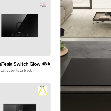
nce des filtres
Kit de Estante
omprar repuestos originales Elica
Kit de primera instalación
Ver Todo
laTesla Switch Glow
RAW
extractor total black.
bre más