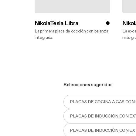
NikolaTesla Libra
Nikol
La primera placa de cocción con balanza
La exce
integrada.
más gr
Descubre más
Descu
Selecciones sugeridas
PLACAS DE COCINA A GAS CO
PLACAS DE INDUCCIÓN CON E
PLACAS DE INDUCCIÓN CON E