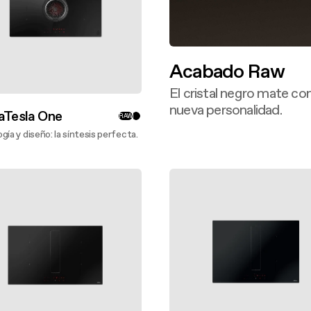
Acabado Raw
El cristal negro mate con
nueva personalidad.
aTesla One
RAW
Descubre más
gía y diseño: la síntesis perfecta.
bre más