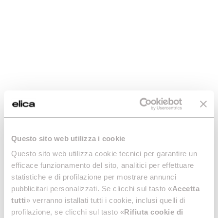
Conductos para Campanas
Conductos para Campanas
Aspirantes Ø 150
Aspirantes Ø 150
€ 26,39
€ 26,39
Añadir al carrito
Añadir al carrito
Questo sito web utilizza i cookie
Questo sito web utilizza cookie tecnici per garantire un
efficace funzionamento del sito, analitici per effettuare
Curva Rectangular
Curva Rectangular
statistiche e di profilazione per mostrare annunci
Horizontal - cod.
Verticale - cod.
pubblicitari personalizzati. Se clicchi sul tasto «
Accetta
1053R
1053S
tutti
» verranno istallati tutti i cookie, inclusi quelli di
profilazione, se clicchi sul tasto «
Rifiuta cookie di
Conductos para Campanas
Conductos para Campanas