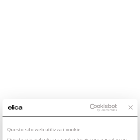
GME External
Gme External Wall -
Inclined Roof -
KIT0147880
KIT0147882
Motores Remotos
Motores Remotos
€ 1.626,50
€ 2.364,00
€ 2.434,92
Actualmente no
Añadir al carrito
disponible
Questo sito web utilizza i cookie
Questo sito web utilizza cookie tecnici per garantire un