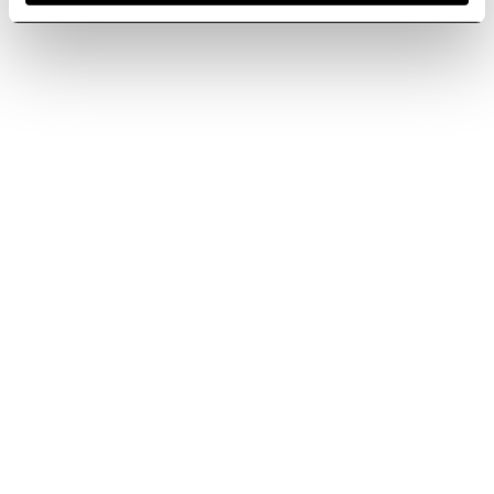
Entrega rápida
Repuestos y
accesorios
Envío rápido en 3-4
originales de Elica
días.
Calidad Elica para un
rendimiento
impecable
Ofertas
Asistencia
exclusivas
continua, siempre
contigo
Promociones
exclusivas, pensadas
Soporte técnico
para ti
dedicado para
accesorios
perfectamente
compatibles