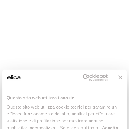
Palermo
Tecnología y rendimiento en tu casa.
Descubre más
Questo sito web utilizza i cookie
Palermo
Scanno
Questo sito web utilizza cookie tecnici per garantire un
Tecnología y rendimiento en
Extraordinario poder de
efficace funzionamento del sito, analitici per effettuare
tu casa.
ventilación.
statistiche e di profilazione per mostrare annunci
Descubre más
Descubre más
pubblicitari personalizzati. Se clicchi sul tasto «
Accetta