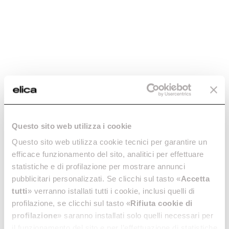
umani e robot. Questo
è utile per il sito web, al
fine di rendere validi
rapporti sull'uso del
sito.
rc::c
Google
Questo cookie è usato
Sessione
per distinguere tra
umani e robot.
SESSION_S
Issuu
Registra dati statistici
Sessione
TORAGE_I
sul comportamento
D_pico_lsid
dei utenti sul sito web.
Questo sito web utilizza i cookie
Questi vengono
utilizzati per l'analisi
Questo sito web utilizza cookie tecnici per garantire un
interna dall'operatore
efficace funzionamento del sito, analitici per effettuare
del sito.
statistiche e di profilazione per mostrare annunci
test_cookie
Google
Utilizzato per
1 giorno
pubblicitari personalizzati. Se clicchi sul tasto «
Accetta
verificare se il browser
tutti
» verranno istallati tutti i cookie, inclusi quelli di
dell'utente supporta i
profilazione, se clicchi sul tasto «
Rifiuta cookie di
cookie.
profilazione
» saranno installati solo quelli necessari per
uw-icon-
cdn.userway.
Utilizzato per
Persiste
il funzionamento del sito e per l’effettuazione di statistiche