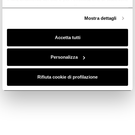
locales
org
mantenere la
nte
anonime, mentre se clicchi su «
Personalizza
», potrai
configurazione del
selezionare in modo granulare i cookie raggruppati per
widget di accessibilità
Mostra dettagli
finalità omogenee.
del sito web. Questo
Clicca qui
per visualizzare la cookie policy.
aiuta le persone con,
ad esempio, disabilità
Accetta tutti
visive, a navigare
correttamente nel
sito.
Personalizza
uw-tunings
cdn.userway.
Utilizzato per
Persiste
org
mantenere la
nte
configurazione del
Rifiuta cookie di profilazione
widget di accessibilità
del sito web. Questo
aiuta le persone con,
ad esempio, disabilità
visive, a navigare
correttamente nel
sito.
uw-tunings-
cdn.userway.
Utilizzato per
Persiste