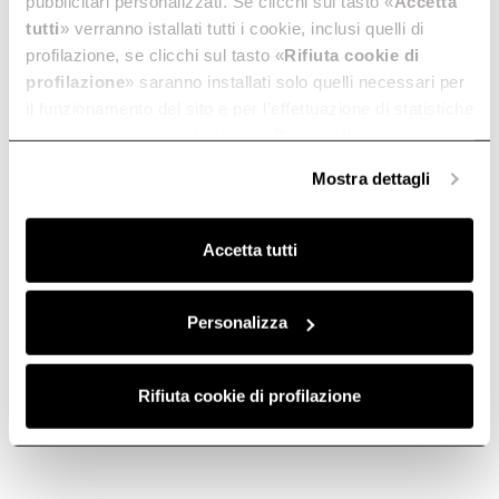
pubblicitari personalizzati. Se clicchi sul tasto «
Accetta
tutti
» verranno istallati tutti i cookie, inclusi quelli di
profilazione, se clicchi sul tasto «
Rifiuta cookie di
profilazione
» saranno installati solo quelli necessari per
il funzionamento del sito e per l’effettuazione di statistiche
anonime, mentre se clicchi su «
Personalizza
», potrai
selezionare in modo granulare i cookie raggruppati per
Mostra dettagli
finalità omogenee.
Clicca qui
per visualizzare la cookie policy.
Accetta tutti
Personalizza
Rifiuta cookie di profilazione