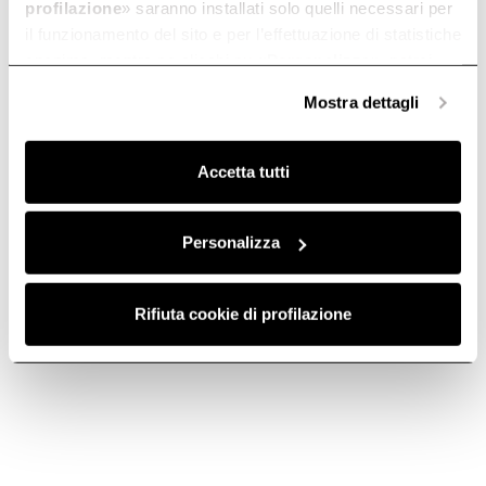
profilazione
» saranno installati solo quelli necessari per
il funzionamento del sito e per l’effettuazione di statistiche
anonime, mentre se clicchi su «
Personalizza
», potrai
selezionare in modo granulare i cookie raggruppati per
Show only differences
Mostra dettagli
finalità omogenee.
SPOT URBAN
Clicca qui
per visualizzare la cookie policy.
Selected product
Accetta tutti
Color
Personalizza
Rifiuta cookie di profilazione
Weight (Kg)
14,6