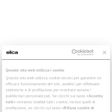
SPOT URBAN CAST IRON/A/90
PRF0147736
Go to Downloads
Download the technical sheet Spot Urban
Download PDF
Questo sito web utilizza i cookie
Questo sito web utilizza cookie tecnici per garantire un
efficace funzionamento del sito, analitici per effettuare
statistiche e di profilazione per mostrare annunci
pubblicitari personalizzati. Se clicchi sul tasto «
Accetta
Compare
tutti
» verranno istallati tutti i cookie, inclusi quelli di
models
profilazione, se clicchi sul tasto «
Rifiuta cookie di