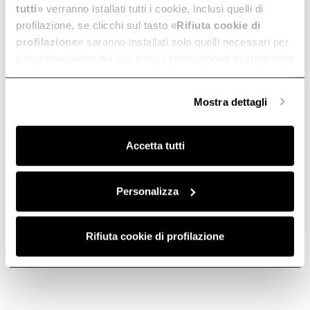
tutti
» verranno istallati tutti i cookie, inclusi quelli di
profilazione, se clicchi sul tasto «
Rifiuta cookie di
profilazione
» saranno installati solo quelli necessari per
il funzionamento del sito e per l’effettuazione di statistiche
anonime, mentre se clicchi su «
Personalizza
», potrai
selezionare in modo granulare i cookie raggruppati per
Mostra dettagli
finalità omogenee.
Clicca qui
per visualizzare la cookie policy.
Accetta tutti
Personalizza
Rifiuta cookie di profilazione