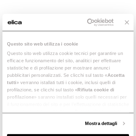
Questo sito web utilizza i cookie
Questo sito web utilizza cookie tecnici per garantire un
efficace funzionamento del sito, analitici per effettuare
statistiche e di profilazione per mostrare annunci
Lhov. The Shape of
pubblicitari personalizzati. Se clicchi sul tasto «
Accetta
Extraordinary.
tutti
» verranno istallati tutti i cookie, inclusi quelli di
profilazione, se clicchi sul tasto «
Rifiuta cookie di
profilazione
» saranno installati solo quelli necessari per
¿El electrodoméstico que faltaba? Ya está aquí.
il funzionamento del sito e per l’effettuazione di statistiche
Horno, placa de cocción, campana extractora: por fin
anonime, mentre se clicchi su «
Personalizza
», potrai
juntos, para revolucionar el cocinado. Usted lo crea y
él lo ejecuta, como nunca.
selezionare in modo granulare i cookie raggruppati per
Mostra dettagli
finalità omogenee.
Clicca qui
per visualizzare la cookie policy.