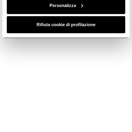
Personalizza
Downloads
Rifiuta cookie di profilazione
Size
Color
24
Customized
EWS52PR1 PR/WINE/SINGLE DOOR
EWS52PR1
Go to Downloads