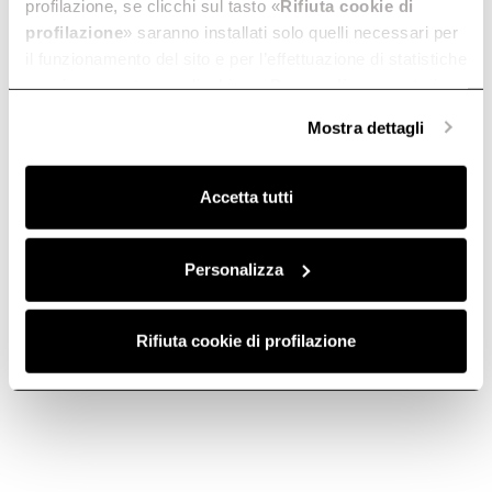
profilazione, se clicchi sul tasto «
Rifiuta cookie di
profilazione
» saranno installati solo quelli necessari per
il funzionamento del sito e per l’effettuazione di statistiche
anonime, mentre se clicchi su «
Personalizza
», potrai
selezionare in modo granulare i cookie raggruppati per
Mostra dettagli
finalità omogenee.
Clicca qui
per visualizzare la cookie policy.
Accetta tutti
Затем очистите спаржу, горох и бобы.
4
Personalizza
Rifiuta cookie di profilazione