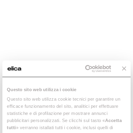
розмарином.
Questo sito web utilizza i cookie
Завершите приготовление в пароварке при температуре
3
Questo sito web utilizza cookie tecnici per garantire un
180°C.
efficace funzionamento del sito, analitici per effettuare
statistiche e di profilazione per mostrare annunci
pubblicitari personalizzati. Se clicchi sul tasto «
Accetta
tutti
» verranno istallati tutti i cookie, inclusi quelli di