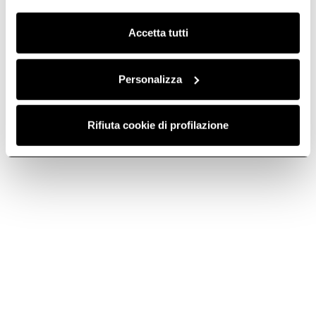
Tudjon meg még többet ról
Clicca qui
per visualizzare la cookie policy.
Accetta tutti
Personalizza
Rifiuta cookie di profilazione
Primis 302
Intuitív és zöld. 30 cm-ben.
Tudjon meg még többet rólunk
Javasolt választék