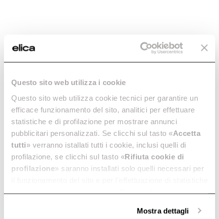
Primis 804 Plus
Primis 604 Plus
RAW
RAW
Intuitív és zöld, bridge zónával.
Intuitív és zöld, bridge zónával.
80 cm-ben.
60 cm-ben.
Tudjon meg még többet rólunk
Tudjon meg még többet ról
Questo sito web utilizza i cookie
Questo sito web utilizza cookie tecnici per garantire un
efficace funzionamento del sito, analitici per effettuare
statistiche e di profilazione per mostrare annunci
pubblicitari personalizzati. Se clicchi sul tasto «
Accetta
tutti
» verranno istallati tutti i cookie, inclusi quelli di
profilazione, se clicchi sul tasto «
Rifiuta cookie di
profilazione
» saranno installati solo quelli necessari per
il funzionamento del sito e per l’effettuazione di statistiche
Primis 604
Primis 603
anonime, mentre se clicchi su «
Personalizza
», potrai
RAW
RAW
Intuitív és zöld. 60 cm-ben.
Intuitív és zöld, XL zónával. 60
selezionare in modo granulare i cookie raggruppati per
Mostra dettagli
Tudjon meg még többet rólunk
cm-ben.
finalità omogenee.