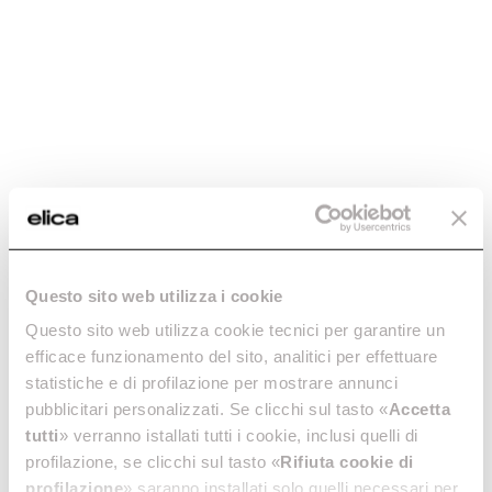
Rapid burner -
Burner con. knob -
DIF0159262A
MNP0152464A
Questo sito web utilizza i cookie
Other Spare Parts for
Other Spare Parts for
Questo sito web utilizza cookie tecnici per garantire un
NikolaTesla
NikolaTesla
efficace funzionamento del sito, analitici per effettuare
€ 54,99
€ 129,99
statistiche e di profilazione per mostrare annunci
pubblicitari personalizzati. Se clicchi sul tasto «
Accetta
Add to cart
Add to cart
tutti
» verranno istallati tutti i cookie, inclusi quelli di
profilazione, se clicchi sul tasto «
Rifiuta cookie di
profilazione
» saranno installati solo quelli necessari per