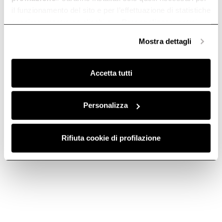
il funzionamento del sito e per l’effettuazione di statistiche
anonime, mentre se clicchi su «
Personalizza
», potrai
selezionare in modo granulare i cookie raggruppati per
Mostra dettagli
finalità omogenee.
Clicca qui
per visualizzare la cookie policy.
Accetta tutti
Control knob -
Grid kit -
Personalizza
MNP0152379A
KIT0155517
Other Spare Parts for
Other Spare Parts for
NikolaTesla
NikolaTesla
Rifiuta cookie di profilazione
€ 129,99
€ 69,99
Add to cart
Add to cart