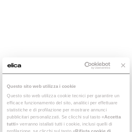
Charcoal filter
Charcoal filter
mod.Ceiling -
mod.Etoile -
Questo sito web utilizza i cookie
CFC0091768
CFC0100245
Questo sito web utilizza cookie tecnici per garantire un
Activated Carbon Filters
Activated Carbon Filters
efficace funzionamento del sito, analitici per effettuare
€ 69,89
€ 126,99
statistiche e di profilazione per mostrare annunci
pubblicitari personalizzati. Se clicchi sul tasto «
Accetta
Add to cart
Add to cart
tutti
» verranno istallati tutti i cookie, inclusi quelli di
profilazione, se clicchi sul tasto «
Rifiuta cookie di