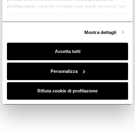
profilazione
» saranno installati solo quelli necessari per
il funzionamento del sito e per l’effettuazione di statistiche
anonime, mentre se clicchi su «
Personalizza
», potrai
selezionare in modo granulare i cookie raggruppati per
Mostra dettagli
finalità omogenee.
Clicca qui
per visualizzare la cookie policy.
Accetta tutti
Charcoal filter -
Charcoal filter
Personalizza
CFC0142324
mod29 -
CFC0140124
Activated Carbon Filters
Rifiuta cookie di profilazione
Activated Carbon Filters
€ 68,89
€ 38,99
Add to cart
Add to cart