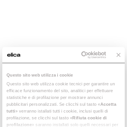
STAINLESS STEEL
COMBI 645
Questo sito web utilizza i cookie
DRIP COMBI 645 –
PERFORATED
Questo sito web utilizza cookie tecnici per garantire un
KIT0204311
STAINLESS STEEL
efficace funzionamento del sito, analitici per effettuare
TRAY – KIT0204312
Accessories for Ovens
statistiche e di profilazione per mostrare annunci
Accessories for Ovens
€ 95,00
pubblicitari personalizzati. Se clicchi sul tasto «
Accetta
tutti
» verranno istallati tutti i cookie, inclusi quelli di
€ 89,00
profilazione, se clicchi sul tasto «
Rifiuta cookie di
Add to cart
Add to cart
profilazione
» saranno installati solo quelli necessari per