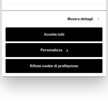
il funzionamento del sito e per l’effettuazione di statistiche
anonime, mentre se clicchi su «
Personalizza
», potrai
selezionare in modo granulare i cookie raggruppati per
Mostra dettagli
finalità omogenee.
Clicca qui
per visualizzare la cookie policy.
Accetta tutti
Personalizza
TELESCOPIC
KIT0213395 -
RAILS KIT –
Descaler for Elica
Rifiuta cookie di profilazione
KIT0204339
Steam Ovens
Accessories for Ovens
Accessories for LHOV
€ 199,00
€ 29,90
Add to cart
Add to cart