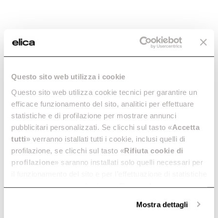
Guide alla scelta
Inserisci il codice 12NC o il nome del tuo prodotto per
trovare rapidamente tutti gli accessori e i ricambi
Manutenzione e pulizia
compatibili
FAQ
Questo sito web utilizza i cookie
Questo sito web utilizza cookie tecnici per garantire un
efficace funzionamento del sito, analitici per effettuare
statistiche e di profilazione per mostrare annunci
pubblicitari personalizzati. Se clicchi sul tasto «
Accetta
tutti
» verranno istallati tutti i cookie, inclusi quelli di
profilazione, se clicchi sul tasto «
Rifiuta cookie di
profilazione
» saranno installati solo quelli necessari per
il funzionamento del sito e per l’effettuazione di statistiche
anonime, mentre se clicchi su «
Personalizza
», potrai
selezionare in modo granulare i cookie raggruppati per
Mostra dettagli
finalità omogenee.