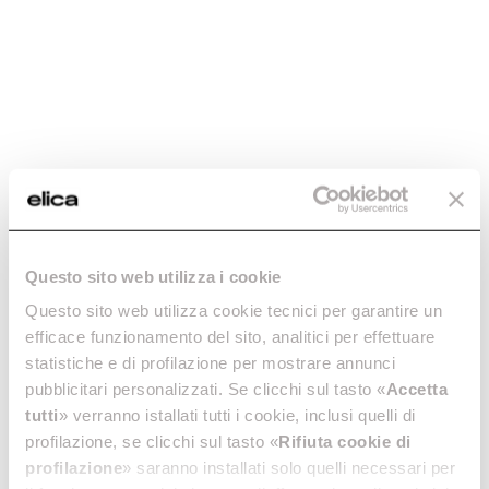
Aggiungi al carrello
Aggiungi al carrello
Questo sito web utilizza i cookie
Filtro Grassi in
Filtro Grassi in
Questo sito web utilizza cookie tecnici per garantire un
Alluminio - GF03RB
Alluminio - GF08PB
efficace funzionamento del sito, analitici per effettuare
Filtri Grassi Cappe
Filtri Grassi Cappe
statistiche e di profilazione per mostrare annunci
pubblicitari personalizzati. Se clicchi sul tasto «
Accetta
€ 24,14
€ 22,46
tutti
» verranno istallati tutti i cookie, inclusi quelli di
profilazione, se clicchi sul tasto «
Rifiuta cookie di
Aggiungi al carrello
Aggiungi al carrello
profilazione
» saranno installati solo quelli necessari per