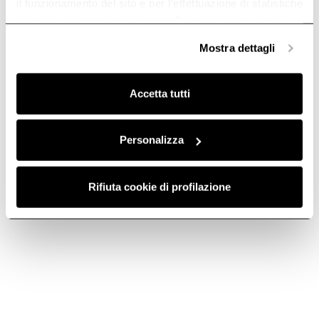
il funzionamento del sito e per l’effettuazione di statistiche
anonime, mentre se clicchi su «
Personalizza
», potrai
selezionare in modo granulare i cookie raggruppati per
Mostra dettagli
finalità omogenee.
Clicca qui
per visualizzare la cookie policy.
Accetta tutti
Personalizza
Filtro Grassi in
Filtro Grassi in
Alluminio - GF03FC
Alluminio - GF024B
Rifiuta cookie di profilazione
Filtri Grassi Cappe
Filtri Grassi Cappe
€ 21,39
€ 23,09
Aggiungi al carrello
Aggiungi al carrello