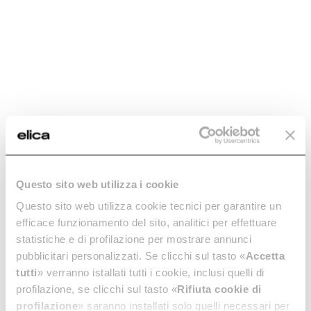
Aggiungi al carrello
stock
-30.01%
Questo sito web utilizza i cookie
Filtro carta -
Confezione
KIT0094730
Risparmio - filtro
Questo sito web utilizza cookie tecnici per garantire un
carbone mod303
efficace funzionamento del sito, analitici per effettuare
Filtri Carbone Attivo
statistiche e di profilazione per mostrare annunci
Confezioni Risparmio
€ 12,79
pubblicitari personalizzati. Se clicchi sul tasto «
Accetta
€ 41,29
€ 58,99
tutti
» verranno istallati tutti i cookie, inclusi quelli di
profilazione, se clicchi sul tasto «
Rifiuta cookie di
Aggiungi al carrello
Aggiungi al carrello
profilazione
» saranno installati solo quelli necessari per