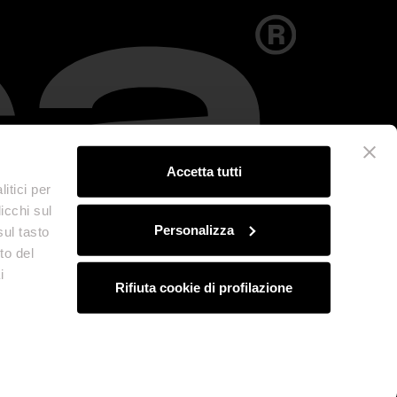
Accetta tutti
itici per
icchi sul
Personalizza
sul tasto
to del
i
Rifiuta cookie di profilazione
ndita
Cookie Policy
Credits
 03757590272