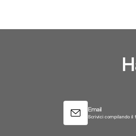
Manutenz
Filtri
Design awarded
Ricambi o
Cottura extralarge
H
Email
Scrivici compilando il 