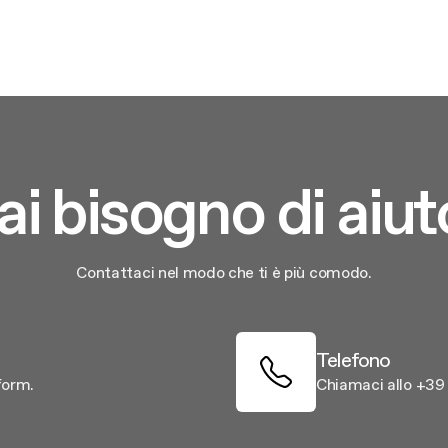
ione filtri: come fare
Kit Mensola
riginali: perché sceglierli
Kit Prima Installazione
Vedi tutti
ai bisogno di aiut
Contattaci nel modo che ti è più comodo.
Telefono
form.
Chiamaci allo +3