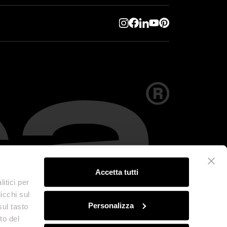
Accetta tutti
itici per
icchi sul
Personalizza
sul tasto
to del