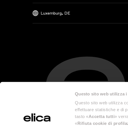
,
Luxemburg
DE
Questo sito web utilizza i
Questo sito web utilizza co
effettuare statistiche e di 
tasto «
Accetta tutti
» verra
«
Rifiuta cookie di profil