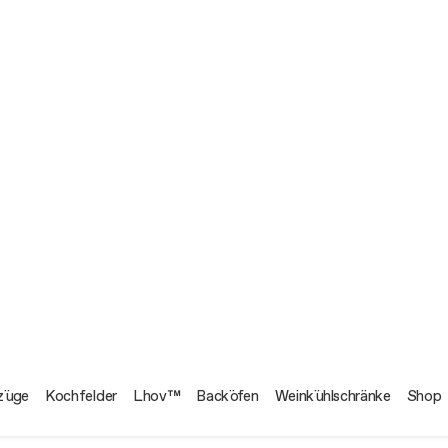
Regal-Kit
-Ersatzteile: die Vorteile
Erstausrüstung-Kit
Alle anzeigen