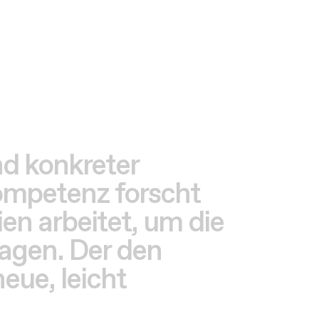
nd konkreter
ompetenz forscht
en arbeitet, um die
ragen. Der den
neue, leicht
che Lösungen