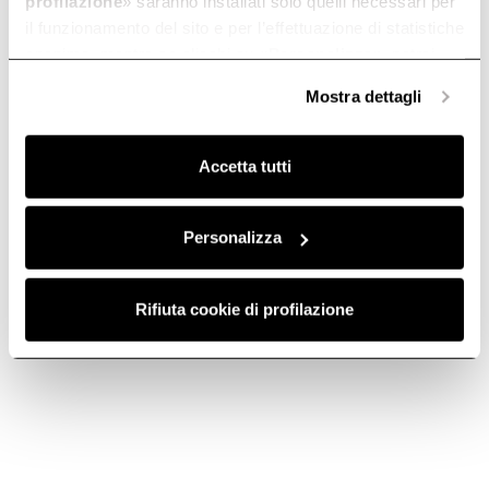
profilazione
» saranno installati solo quelli necessari per
il funzionamento del sito e per l’effettuazione di statistiche
anonime, mentre se clicchi su «
Personalizza
», potrai
selezionare in modo granulare i cookie raggruppati per
Mostra dettagli
finalità omogenee.
Clicca qui
per visualizzare la cookie policy.
Accetta tutti
Personalizza
ECKANSCHLUSS -
ECKVERBINDER
KIT0121015
GEBOGEN FLEXIBEL
Rifiuta cookie di profilazione
Downdraft Luftkanäle – Ceiling
- KIT0121017
€ 12,00
Downdraft Luftkanäle – Ceiling
€ 41,00
In den Warenkorb
In den Warenkorb