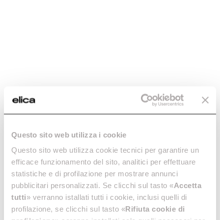
In den Warenkorb
In den Warenkorb
-20.01%
Questo sito web utilizza i cookie
RECHTECKROHR -
RECHTECKROHR -
KIT0121012
Questo sito web utilizza cookie tecnici per garantire un
KIT0121013
efficace funzionamento del sito, analitici per effettuare
Downdraft Luftkanäle – Ceiling
Downdraft Luftkanäle – Ceiling
statistiche e di profilazione per mostrare annunci
€ 19,99
€ 24,99
pubblicitari personalizzati. Se clicchi sul tasto «
Accetta
€ 44,00
tutti
» verranno istallati tutti i cookie, inclusi quelli di
In den Warenkorb
In den Warenkorb
profilazione, se clicchi sul tasto «
Rifiuta cookie di