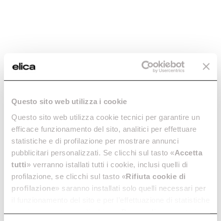
NikolaTesla Velvet
NikolaTesla Alpha
RAW
Questo sito web utilizza i cookie
Spitzenleistungen in der
Induktionskochfeld mit
Küche.
Dunstabzug
Questo sito web utilizza cookie tecnici per garantire un
Mehr entdecken
Mehr entdecken
efficace funzionamento del sito, analitici per effettuare
statistiche e di profilazione per mostrare annunci
pubblicitari personalizzati. Se clicchi sul tasto «
Accetta
tutti
» verranno istallati tutti i cookie, inclusi quelli di
profilazione, se clicchi sul tasto «
Rifiuta cookie di
Vorgeschlagene Auswahl
profilazione
» saranno installati solo quelli necessari per
il funzionamento del sito e per l’effettuazione di statistiche
GAS HOBS WITH EXTRACTOR
3 ZONE INDUCTION HO
anonime, mentre se clicchi su «
Personalizza
», potrai