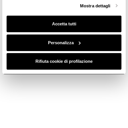
selezionare in modo granulare i cookie raggruppati per
Mostra dettagli
finalità omogenee.
Clicca qui
per visualizzare la cookie policy.
Accetta tutti
Brauchen Sie Hilfe?
Personalizza
Wählen Sie unten, die Kontaktmöglichkeiten, oder besuchen Sie
unseren Servicebereich
Rifiuta cookie di profilazione
E-Mail
Kontaktieren Sie uns über das Kontaktformular.
Telefon
Rufen Sie uns an unter +33 (0) 4 88 78 59 48