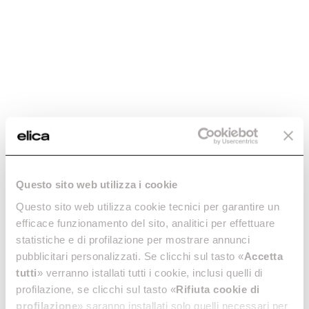
Rundes
Senkrechter Runder
Questo sito web utilizza i cookie
Anschlussstück -
Bogen - cod. 1052Q
Questo sito web utilizza cookie tecnici per garantire un
cod. 1052P
Ø 150 Luftkanäle für
efficace funzionamento del sito, analitici per effettuare
Ablufthauben
Ø 125 Luftkanäle für
statistiche e di profilazione per mostrare annunci
Dunstabzugshauben
€ 13,55
pubblicitari personalizzati. Se clicchi sul tasto «
Accetta
€ 13,92
tutti
» verranno istallati tutti i cookie, inclusi quelli di
profilazione, se clicchi sul tasto «
Rifiuta cookie di
In den Warenkorb
In den Warenkorb
profilazione
» saranno installati solo quelli necessari per