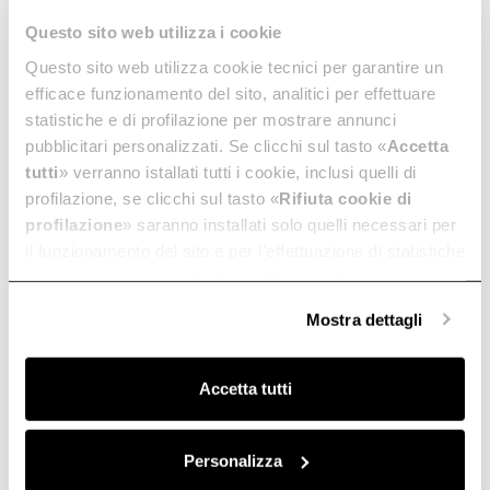
Descargas
Questo sito web utilizza i cookie
Questo sito web utilizza cookie tecnici per garantire un
efficace funzionamento del sito, analitici per effettuare
statistiche e di profilazione per mostrare annunci
Tamaño
Color
50
Negro
pubblicitari personalizzati. Se clicchi sul tasto «
Accetta
tutti
» verranno istallati tutti i cookie, inclusi quelli di
profilazione, se clicchi sul tasto «
Rifiuta cookie di
profilazione
» saranno installati solo quelli necessari per
il funzionamento del sito e per l’effettuazione di statistiche
JUNO BL/F/50
anonime, mentre se clicchi su «
Personalizza
», potrai
PRF0071970D
Ir a descargas
selezionare in modo granulare i cookie raggruppati per
Mostra dettagli
finalità omogenee.
Clicca qui
per visualizzare la cookie policy.
Accetta tutti
Comparar
Personalizza