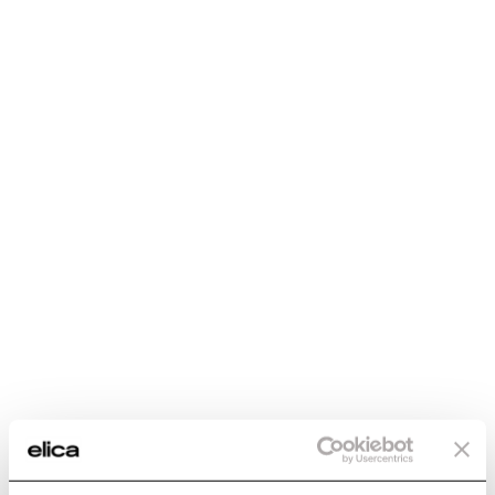
50cm
DISTANCIA MÍNIMA DEL MUEBLE (EN ALTURA) ENCIMERA DE
GAS
65cm
SALIDA
150mm
ILUMINACIÓN
Led 2x2,5 W - 3500 K - 381 LUX
CONSUMO
205W
Aspiración