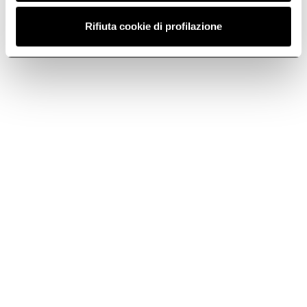
modelos
Rifiuta cookie di profilazione
Mostrar solo las diferencias
JUNO
Producto seleccionado
Color
Peso (Kg)
12,7
Negro
Acabado
Blanco
Acero inoxidable
Tamaño (cm)
50